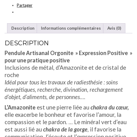
Partager
|
AMAZONITE,
CRISTAL
DE
Description
Informations complémentaires
Avis (0)
ROCHE
|
DESCRIPTION
MOYEN
Pendule Artisanal Orgonite » Expression Positive »
MODÈLE
|
pour une pratique positive
ARGENTÉ
Inclusions de métal, d’Amazonite et de cristal de
roche
Idéal pour tous les travaux de radiesthésie : soins
énergétiques, recherche, divination, rechargement
d’objet, d’aliments, de personnes….
L’Amazonite
est une pierre liée au
chakra du cœur,
elle exacerbe le bonheur et favorise l’amour, la
compassion et le pardon. … Le minéral vert d’eau
est aussi lié au
chakra de la gorge
, il favorise la
communication, l’écoute et l’expression positive