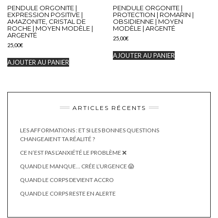
PENDULE ORGONITE |
PENDULE ORGONITE |
EXPRESSION POSITIVE |
PROTECTION | ROMARIN |
AMAZONITE, CRISTAL DE
OBSIDIENNE | MOYEN
ROCHE | MOYEN MODÈLE |
MODÈLE | ARGENTÉ
ARGENTÉ
25,00
€
25,00
€
AJOUTER AU PANIER
AJOUTER AU PANIER
ARTICLES RÉCENTS
LES AFFORMATIONS : ET SI LES BONNES QUESTIONS
CHANGEAIENT TA RÉALITÉ ?
CE N’EST PAS L’ANXIÉTÉ LE PROBLÈME ❌
QUAND LE MANQUE… CRÉE L’URGENCE 😱
QUAND LE CORPS DEVIENT ACCRO
QUAND LE CORPS RESTE EN ALERTE