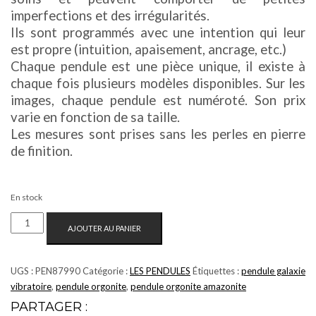
imperfections et des irrégularités.
Ils sont programmés avec une intention qui leur
est propre (intuition, apaisement, ancrage, etc.)
Chaque pendule est une pièce unique, il existe à
chaque fois plusieurs modèles disponibles. Sur les
images, chaque pendule est numéroté. Son prix
varie en fonction de sa taille.
Les mesures sont prises sans les perles en pierre
de finition.
En stock
QUANTITÉ
AJOUTER AU PANIER
DE
PENDULE
ORGONITE
UGS :
PEN87990
Catégorie :
LES PENDULES
Étiquettes :
pendule galaxie
|
vibratoire
,
pendule orgonite
,
pendule orgonite amazonite
EXPRESSION
PARTAGER :
POSITIVE