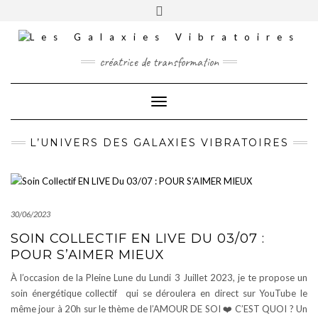
Skip
Toggle
INSTAGRAM
to
header
content
TIKTOK
FACEBOOK
créatrice de transformation
YOUTUBE
Toggle Navigation
CONTACT
MES COMMANDES
L’UNIVERS DES GALAXIES VIBRATOIRES
MES FORMATIONS
PANIER
30/06/2023
SOIN COLLECTIF EN LIVE DU 03/07 :
POUR S’AIMER MIEUX
À l’occasion de la Pleine Lune du Lundi 3 Juillet 2023, je te propose un
soin énergétique collectif qui se déroulera en direct sur YouTube le
même jour à 20h sur le thème de l’AMOUR DE SOI ❤️ C’EST QUOI ? Un