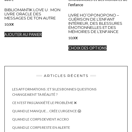
peuvent
BIBLIOMANTIK LOVE U : MON
être
LIVRE ORACLE DES
LIVRE HO’OPONOPONO –
choisies
MESSAGES DE TON AUTRE
GUÉRISON DE L’ENFANT
sur
INTÉRIEUR, DES BLESSURES
10,00
€
la
ÉMOTIONNELLES ET DES
page
MÉMOIRES DE L’ENFANCE
AJOUTER AU PANIER
du
10,00
€
produit
Ce
CHOIX DES OPTIONS
produit
a
plusieurs
variations.
Les
ARTICLES RÉCENTS
options
peuvent
être
LES AFFORMATIONS : ET SI LES BONNES QUESTIONS
choisies
CHANGEAIENT TA RÉALITÉ ?
sur
la
CE N’EST PAS L’ANXIÉTÉ LE PROBLÈME ❌
page
QUAND LE MANQUE… CRÉE L’URGENCE 😱
du
produit
QUAND LE CORPS DEVIENT ACCRO
QUAND LE CORPS RESTE EN ALERTE