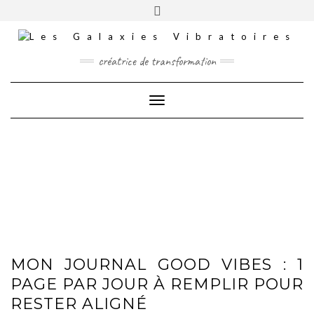
Skip
Toggle
INSTAGRAM
to
header
content
TIKTOK
FACEBOOK
créatrice de transformation
YOUTUBE
Toggle Navigation
CONTACT
MES COMMANDES
MES FORMATIONS
PANIER
MON JOURNAL GOOD VIBES : 1
PAGE PAR JOUR À REMPLIR POUR
RESTER ALIGNÉ