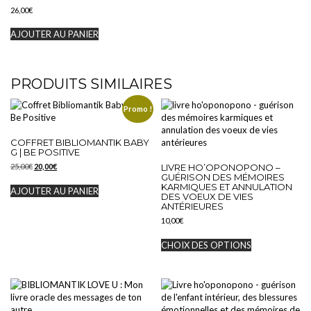
26,00
€
AJOUTER AU PANIER
PRODUITS SIMILAIRES
Promo !
COFFRET BIBLIOMANTIK BABY
G | BE POSITIVE
Le
Le
LIVRE HO’OPONOPONO –
25,00
€
20,00
€
GUÉRISON DES MÉMOIRES
prix
prix
KARMIQUES ET ANNULATION
initial
actuel
AJOUTER AU PANIER
DES VOEUX DE VIES
était :
est :
ANTÉRIEURES
25,00€.
20,00€.
10,00
€
Ce
CHOIX DES OPTIONS
produit
a
plusieurs
variations.
Les
options