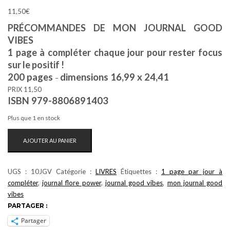
11,50
€
PRÉCOMMANDES DE MON JOURNAL GOOD
VIBES
1 page à compléter chaque jour pour rester focus
sur le positif !
200 pages
dimensions 16,99 x 24,41
–
PRIX 11,50
ISBN 979-8806891403
Plus que 1 en stock
QUANTITÉ
AJOUTER AU PANIER
DE
MON
JOURNAL
UGS :
10JGV
Catégorie :
LIVRES
Étiquettes :
1 page par jour à
GOOD
compléter
,
journal flore power
,
journal good vibes
,
mon journal good
VIBES
vibes
:
PARTAGER :
1
Partager
PAGE