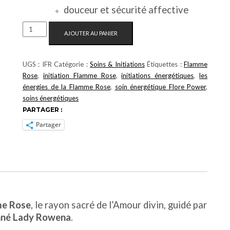
douceur et sécurité affective
QUANTITÉ
AJOUTER AU PANIER
DE
🌸
INITIATION
UGS :
IFR
Catégorie :
Soins & Initiations
Étiquettes :
Flamme
ÉNERGÉTIQUE
Rose
,
initiation Flamme Rose
,
initiations énergétiques
,
les
–
énergies de la Flamme Rose
,
soin énergétique Flore Power
,
FLAMME
soins énergétiques
ROSE
PARTAGER :
•
Partager
AMOUR
•
COMPASSION
•
GUÉRISON
DU
CŒUR
e Rose
, le rayon sacré de l’Amour divin, guidé par
nné Lady Rowena
.