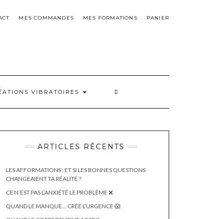
ACT
MES COMMANDES
MES FORMATIONS
PANIER
ÉATIONS VIBRATOIRES
ARTICLES RÉCENTS
LES AFFORMATIONS : ET SI LES BONNES QUESTIONS
CHANGEAIENT TA RÉALITÉ ?
CE N’EST PAS L’ANXIÉTÉ LE PROBLÈME ❌
QUAND LE MANQUE… CRÉE L’URGENCE 😱