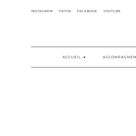
Skip
to
INSTAGRAM
TIKTOK
FACEBOOK
YOUTUBE
content
ACCUEIL
ACCOMPAGNE