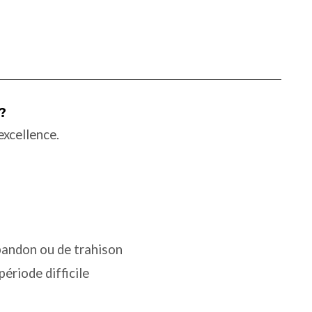
?
excellence.
abandon ou de trahison
ériode difficile