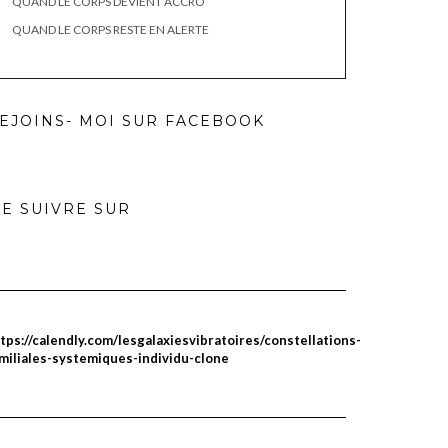
QUAND LE CORPS DEVIENT ACCRO
QUAND LE CORPS RESTE EN ALERTE
EJOINS- MOI SUR FACEBOOK
E SUIVRE SUR
tps://calendly.com/lesgalaxiesvibratoires/constellations-
miliales-systemiques-individu-clone