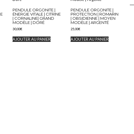
PENDULE ORGONITE |
PENDULE ORGONITE |
NE
ÉNERGIE VITALE | CITRINE
PROTECTION | ROMARIN
| CORNALINE| GRAND
| OBSIDIENNE | MOYEN
MODÈLE | DORÉ
MODÈLE | ARGENTÉ
30,00
€
25,00
€
AJOUTER AU PANIER
AJOUTER AU PANIER