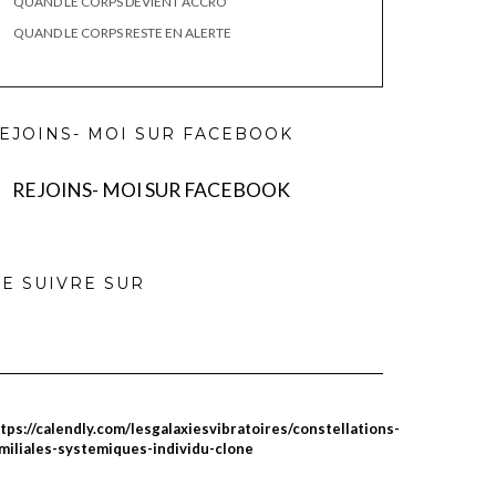
QUAND LE CORPS DEVIENT ACCRO
QUAND LE CORPS RESTE EN ALERTE
EJOINS- MOI SUR FACEBOOK
REJOINS- MOI SUR FACEBOOK
E SUIVRE SUR
tps://calendly.com/lesgalaxiesvibratoires/constellations-
miliales-systemiques-individu-clone