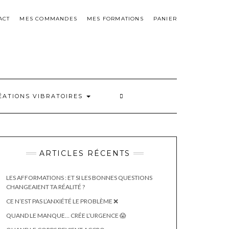
ACT
MES COMMANDES
MES FORMATIONS
PANIER
ÉATIONS VIBRATOIRES
ARTICLES RÉCENTS
LES AFFORMATIONS : ET SI LES BONNES QUESTIONS
CHANGEAIENT TA RÉALITÉ ?
CE N’EST PAS L’ANXIÉTÉ LE PROBLÈME ❌
QUAND LE MANQUE… CRÉE L’URGENCE 😱