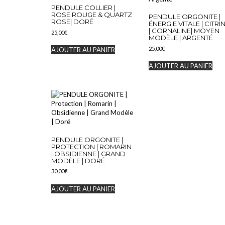
PENDULE COLLIER |
ROSE ROUGE & QUARTZ
PENDULE ORGONITE |
ROSE| DORÉ
ÉNERGIE VITALE | CITRI
| CORNALINE| MOYEN
25,00
€
MODÈLE | ARGENTÉ
25,00
€
AJOUTER AU PANIER
AJOUTER AU PANIER
PENDULE ORGONITE |
PROTECTION | ROMARIN
| OBSIDIENNE | GRAND
MODÈLE | DORÉ
30,00
€
AJOUTER AU PANIER