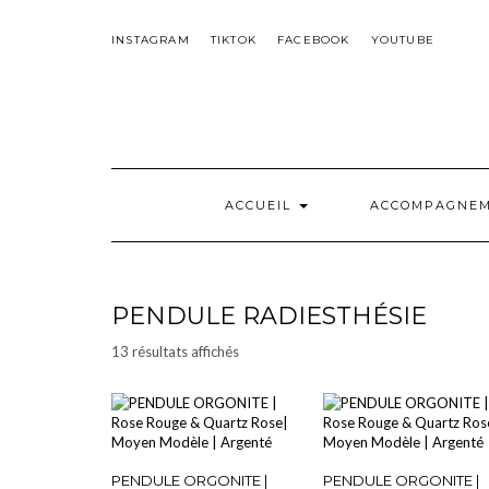
Skip
to
INSTAGRAM
TIKTOK
FACEBOOK
YOUTUBE
content
ACCUEIL
ACCOMPAGNE
PENDULE RADIESTHÉSIE
Trié
13 résultats affichés
par
popularité
PENDULE ORGONITE |
PENDULE ORGONITE |