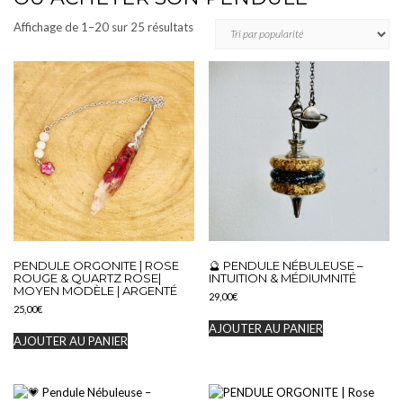
Trié
Affichage de 1–20 sur 25 résultats
par
popularité
PENDULE ORGONITE | ROSE
🔮 PENDULE NÉBULEUSE –
ROUGE & QUARTZ ROSE|
INTUITION & MÉDIUMNITÉ
MOYEN MODÈLE | ARGENTÉ
29,00
€
25,00
€
AJOUTER AU PANIER
AJOUTER AU PANIER