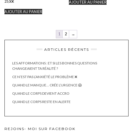
25,00
€
AJOUTER AU PANIER
AJOUTER AU PANIER
1
2
→
ARTICLES RÉCENTS
LES AFFORMATIONS : ET SI LES BONNES QUESTIONS
CHANGEAIENT TA RÉALITÉ ?
CE N’EST PAS L’ANXIÉTÉ LE PROBLÈME ❌
QUAND LE MANQUE… CRÉE L’URGENCE 😱
QUAND LE CORPS DEVIENT ACCRO
QUAND LE CORPS RESTE EN ALERTE
REJOINS- MOI SUR FACEBOOK