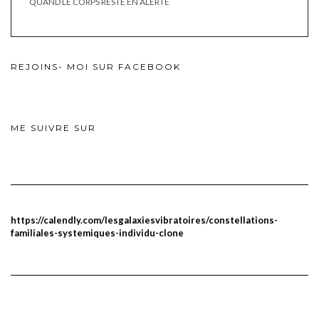
QUAND LE CORPS RESTE EN ALERTE
REJOINS- MOI SUR FACEBOOK
ME SUIVRE SUR
https://calendly.com/lesgalaxiesvibratoires/constellations-
familiales-systemiques-individu-clone