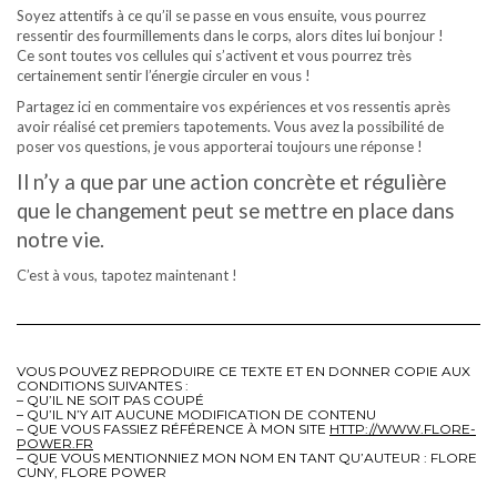
Soyez attentifs à ce qu’il se passe en vous ensuite, vous pourrez
ressentir des fourmillements dans le corps, alors dites lui bonjour !
Ce sont toutes vos cellules qui s’activent et vous pourrez très
certainement sentir l’énergie circuler en vous !
Partagez ici en commentaire vos expériences et vos ressentis après
avoir réalisé cet premiers tapotements. Vous avez la possibilité de
poser vos questions, je vous apporterai toujours une réponse !
Il n’y a que par une action concrète et régulière
que le changement peut se mettre en place dans
notre vie.
C’est à vous, tapotez maintenant !
VOUS POUVEZ REPRODUIRE CE TEXTE ET EN DONNER COPIE AUX
CONDITIONS SUIVANTES :
– QU’IL NE SOIT PAS COUPÉ
– QU’IL N’Y AIT AUCUNE MODIFICATION DE CONTENU
– QUE VOUS FASSIEZ RÉFÉRENCE À MON SITE
HTTP://WWW.FLORE-
POWER.FR
– QUE VOUS MENTIONNIEZ MON NOM EN TANT QU’AUTEUR : FLORE
CUNY, FLORE POWER