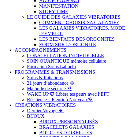
HO’OPONOPONO
MANIFESTATION
STORY TIME
LE GUIDE DES GALAXIES VIBRATOIRES
COMMENT CHOISIR SA GALAXIE?
LES GALAXIES VIBRATOIRES, MODE
D’EMPLOI
LES BIENFAITS DES ORGONITES
ZOOM SUR L’ORGONITE
ACCOMPAGNEMENTS
CONSTELLATION INDIVIDUELLE
SOIN QUANTIQUE mémoire cellulaire
Formation Soins Lahochi
PROGRAMMES & TRANSMISSIONS
Soins & Initiations
21 jours d’abondance 🍀
Ma bulle de sécurité 🫧
WAKE UP ⏰ Libère tes peurs avec l’EFT
Résilience – Fleurir à Nouveau 🌸
CRÉATIONS VIBRATOIRES
Dernier Voyage 💫
BIJOUX
BIJOUX PERSONNALISÉS
BRACELETS GALAXIES
BOUCLES D’OREILLES