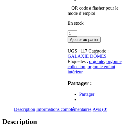
+ QR code à flasher pour le
mode d’emploi
En stock
quantité
de
Ajouter au panier
Galaxie
Dôme
UGS :
117
Catégorie :
|
GALAXIE DÔMES
Soin
Étiquettes :
orgonite
,
orgonite
Enfant
collection
,
orgonite enfant
intérieur
intérieur
|
Cornaline
Partager :
|
Quartz
Partager
Rose
|
Argenté
Description
Informations complémentaires
Avis (0)
Description