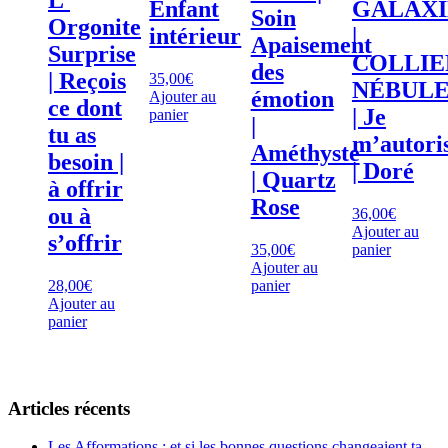
L’
Enfant
GALAXI
Soin
Orgonite
intérieur
|
Apaisement
Surprise
COLLIE
des
| Reçois
35,00
€
NÉBULE
émotion
Ajouter au
ce dont
| Je
panier
|
tu as
m’autori
Améthyste
besoin |
| Doré
| Quartz
à offrir
Rose
ou à
36,00
€
Ajouter au
s’offrir
35,00
€
panier
Ajouter au
28,00
€
panier
Ajouter au
panier
Articles récents
Les Afformations : et si les bonnes questions changeaient ta