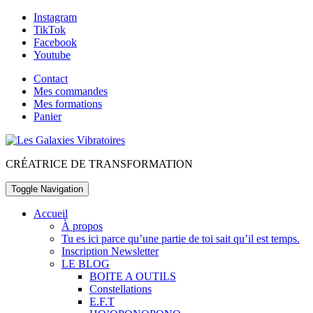
Skip
Instagram
to
TikTok
content
Facebook
Youtube
Contact
Mes commandes
Mes formations
Panier
Toggle
header
CRÉATRICE DE TRANSFORMATION
Toggle Navigation
Accueil
À propos
Tu es ici parce qu’une partie de toi sait qu’il est temps.
Inscription Newsletter
LE BLOG
BOITE A OUTILS
Constellations
E.F.T