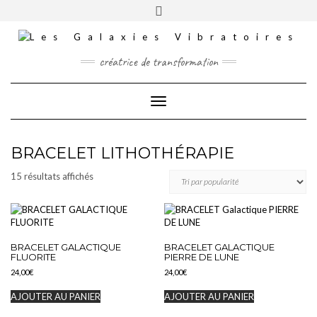
Skip
Toggle
INSTAGRAM
to
header
content
TIKTOK
FACEBOOK
créatrice de transformation
YOUTUBE
Toggle Navigation
CONTACT
MES COMMANDES
MES FORMATIONS
BRACELET LITHOTHÉRAPIE
PANIER
Trié
15 résultats affichés
par
popularité
BRACELET GALACTIQUE
BRACELET GALACTIQUE
FLUORITE
PIERRE DE LUNE
24,00
€
24,00
€
AJOUTER AU PANIER
AJOUTER AU PANIER