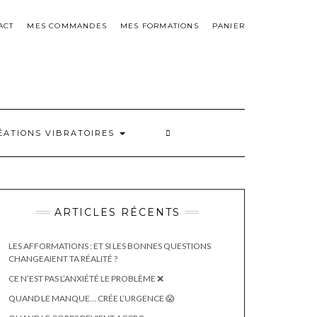
ACT
MES COMMANDES
MES FORMATIONS
PANIER
ÉATIONS VIBRATOIRES
ARTICLES RÉCENTS
LES AFFORMATIONS : ET SI LES BONNES QUESTIONS
CHANGEAIENT TA RÉALITÉ ?
CE N’EST PAS L’ANXIÉTÉ LE PROBLÈME ❌
QUAND LE MANQUE… CRÉE L’URGENCE 😱