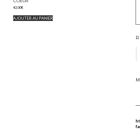
COEUR
42,00
€
AJOUTER AU PANIER
R
M
ht
fa