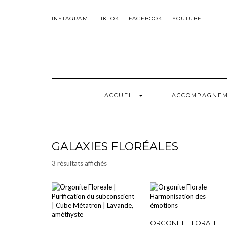
Skip
to
INSTAGRAM
TIKTOK
FACEBOOK
YOUTUBE
content
ACCUEIL
ACCOMPAGNE
GALAXIES FLORÉALES
Trié
3 résultats affichés
par
popularité
ORGONITE FLORALE