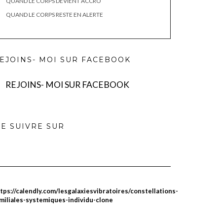
QUAND LE CORPS DEVIENT ACCRO
QUAND LE CORPS RESTE EN ALERTE
EJOINS- MOI SUR FACEBOOK
REJOINS- MOI SUR FACEBOOK
E SUIVRE SUR
tps://calendly.com/lesgalaxiesvibratoires/constellations-
miliales-systemiques-individu-clone