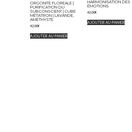
HARMONISATION DES
ORGONITE FLOREALE |
ÉMOTIONS
PURIFICATION DU
SUBCONSCIENT | CUBE
42,00
€
MÉTATRON | LAVANDE,
AMÉTHYSTE
AJOUTER AU PANIER
42,00
€
AJOUTER AU PANIER