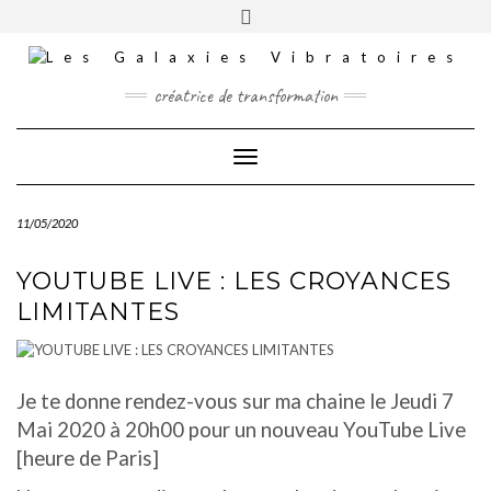
Skip
Toggle
INSTAGRAM
to
header
content
TIKTOK
FACEBOOK
créatrice de transformation
YOUTUBE
Toggle Navigation
CONTACT
MES COMMANDES
11/05/2020
MES FORMATIONS
PANIER
YOUTUBE LIVE : LES CROYANCES
LIMITANTES
Je te donne rendez-vous sur ma chaine le Jeudi 7
Mai 2020 à 20h00 pour un nouveau YouTube Live
[heure de Paris]