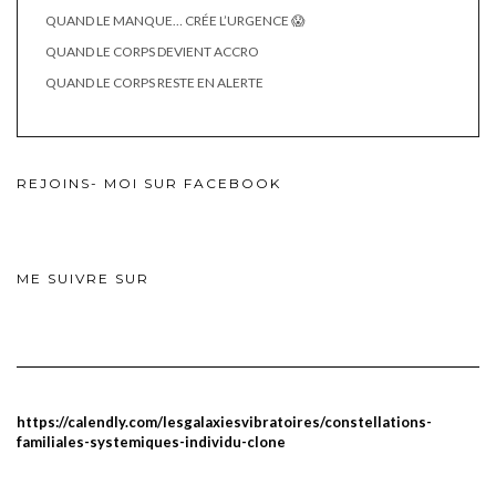
QUAND LE MANQUE… CRÉE L’URGENCE 😱
QUAND LE CORPS DEVIENT ACCRO
QUAND LE CORPS RESTE EN ALERTE
REJOINS- MOI SUR FACEBOOK
ME SUIVRE SUR
https://calendly.com/lesgalaxiesvibratoires/constellations-
familiales-systemiques-individu-clone