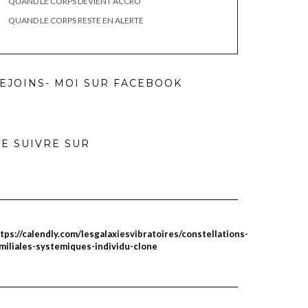
QUAND LE CORPS DEVIENT ACCRO
QUAND LE CORPS RESTE EN ALERTE
EJOINS- MOI SUR FACEBOOK
E SUIVRE SUR
tps://calendly.com/lesgalaxiesvibratoires/constellations-
miliales-systemiques-individu-clone