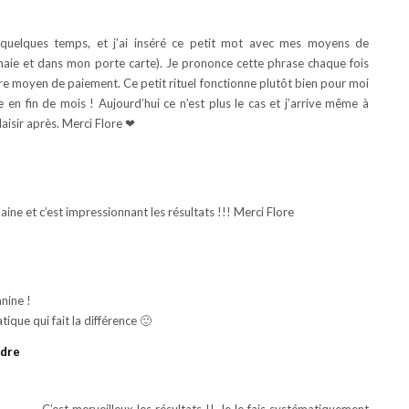
s quelques temps, et j’ai inséré ce petit mot avec mes moyens de
ie et dans mon porte carte). Je prononce cette phrase chaque fois
tre moyen de paiement. Ce petit rituel fonctionne plutôt bien pour moi
e en fin de mois ! Aujourd’hui ce n’est plus le cas et j’arrive même à
aisir après. Merci Flore ❤
ine et c’est impressionnant les résultats !!! Merci Flore
nine !
atique qui fait la différence 🙂
dre
C’est merveilleux les résultats !! Je le fais systématiquement