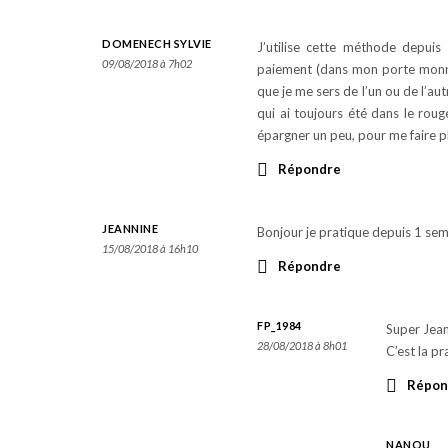
DOMENECH SYLVIE
J’utilise cette méthode depui
09/08/2018 à 7h02
paiement (dans mon porte monna
que je me sers de l’un ou de l’au
qui ai toujours été dans le roug
épargner un peu, pour me faire pl
Répondre
JEANNINE
Bonjour je pratique depuis 1 sema
15/08/2018 à 16h10
Répondre
FP_1984
Super Jean
28/08/2018 à 8h01
C’est la pr
Répon
NANOU