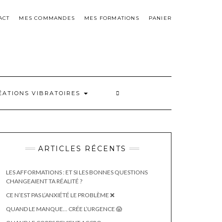
ACT
MES COMMANDES
MES FORMATIONS
PANIER
ÉATIONS VIBRATOIRES
ARTICLES RÉCENTS
LES AFFORMATIONS : ET SI LES BONNES QUESTIONS
CHANGEAIENT TA RÉALITÉ ?
CE N’EST PAS L’ANXIÉTÉ LE PROBLÈME ❌
QUAND LE MANQUE… CRÉE L’URGENCE 😱